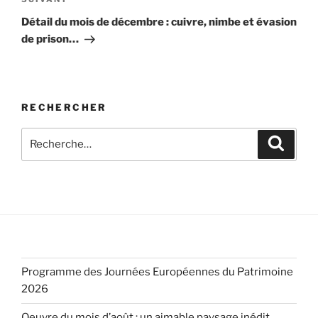
Article
suivant
Détail du mois de décembre : cuivre, nimbe et évasion
de prison…
RECHERCHER
Recherche
Recher
pour
:
Programme des Journées Européennes du Patrimoine
2026
Oeuvre du mois d’août : un aimable paysage inédit…