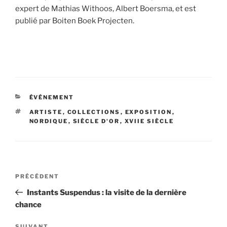
expert de Mathias Withoos, Albert Boersma, et est
publié par Boiten Boek Projecten.
CATÉGORIES
ÉVÉNEMENT
ÉTIQUETTES
ARTISTE
,
COLLECTIONS
,
EXPOSITION
,
NORDIQUE
,
SIÈCLE D'OR
,
XVIIE SIÈCLE
Navigation
Article
PRÉCÉDENT
de
précédent
Instants Suspendus : la visite de la dernière
l’article
chance
SUIVANT