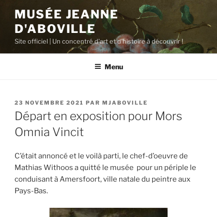
Aller
MUSÉE JEANNE
au
D'ABOVILLE
contenu
principal
Site officiel | Un concentré d'art et d'histoire à découvrir !
Menu
PUBLIÉ
23 NOVEMBRE 2021
PAR
MJABOVILLE
LE
Départ en exposition pour Mors
Omnia Vincit
C’était annoncé et le voilà parti, le chef-d’oeuvre de
Mathias Withoos a quitté le musée pour un périple le
conduisant à Amersfoort, ville natale du peintre aux
Pays-Bas.