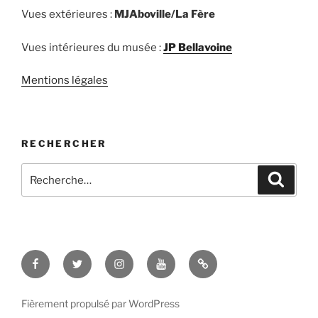
Vues extérieures :
MJAboville/La Fère
Vues intérieures du musée :
JP Bellavoine
Mentions légales
RECHERCHER
Recherche
Recher
pour
:
Facebook
Twitter
Instagram
Youtube
TikTok
Fièrement propulsé par WordPress