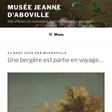
Aller
MUSÉE JEANNE
au
D'ABOVILLE
contenu
principal
Site officiel | Un concentré d'art et d'histoire à découvrir !
Menu
PUBLIÉ
23 AOÛT 2025
PAR
MJABOVILLE
LE
Une bergère est partie en voyage…