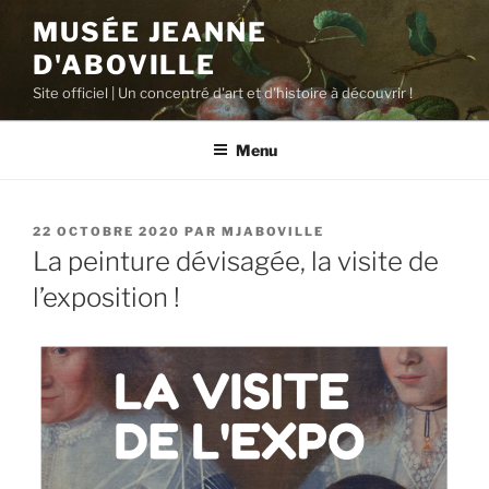
Aller
MUSÉE JEANNE
au
D'ABOVILLE
contenu
principal
Site officiel | Un concentré d'art et d'histoire à découvrir !
Menu
PUBLIÉ
22 OCTOBRE 2020
PAR
MJABOVILLE
LE
La peinture dévisagée, la visite de
l’exposition !