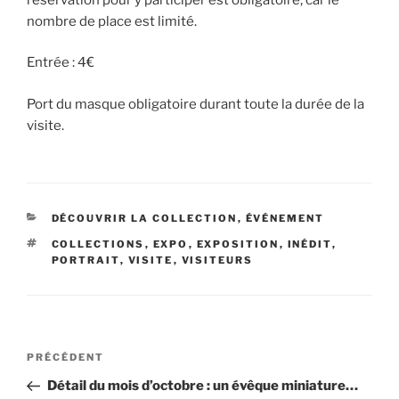
nombre de place est limité.
Entrée : 4€
Port du masque obligatoire durant toute la durée de la
visite.
CATÉGORIES
DÉCOUVRIR LA COLLECTION
,
ÉVÉNEMENT
ÉTIQUETTES
COLLECTIONS
,
EXPO
,
EXPOSITION
,
INÉDIT
,
PORTRAIT
,
VISITE
,
VISITEURS
Navigation
Article
PRÉCÉDENT
de
précédent
Détail du mois d’octobre : un évêque miniature…
l’article