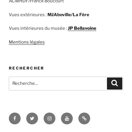
ACMHDF/Franck Boucourt
Vues extérieures :
MJAboville/La Fère
Vues intérieures du musée :
JP Bellavoine
Mentions légales
RECHERCHER
Recherche
Recher
pour
:
Facebook
Twitter
Instagram
Youtube
TikTok