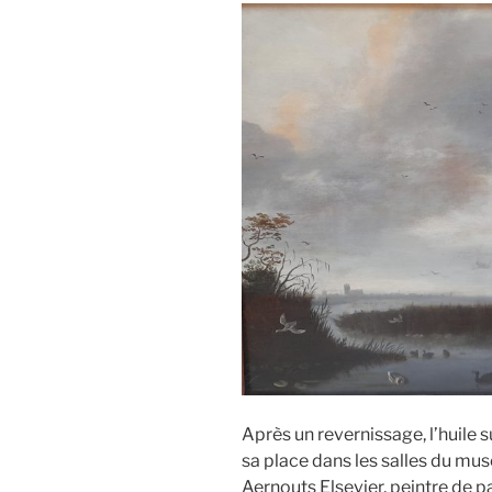
Après un revernissage, l’huile s
sa place dans les salles du mu
Aernouts Elsevier, peintre de pa