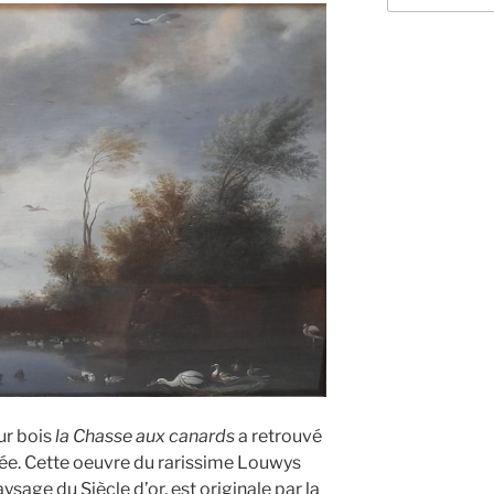
:
ur bois
la Chasse aux canards
a retrouvé
sée. Cette oeuvre du rarissime Louwys
ysage du Siècle d’or, est originale par la