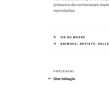
présence de nombreuses espè
reproduites.
CATÉGORIES
VIE DU MUSÉE
ÉTIQUETTES
ANIMAUX
,
ARTISTE
,
COLL
Navigation
Article
PRÉCÉDENT
de
précédent
Une tabagie
l’article