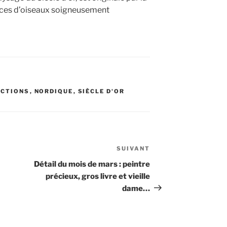
ces d’oiseaux soigneusement
ECTIONS
,
NORDIQUE
,
SIÈCLE D'OR
SUIVANT
Article
suivant
Détail du mois de mars : peintre
précieux, gros livre et vieille
dame…