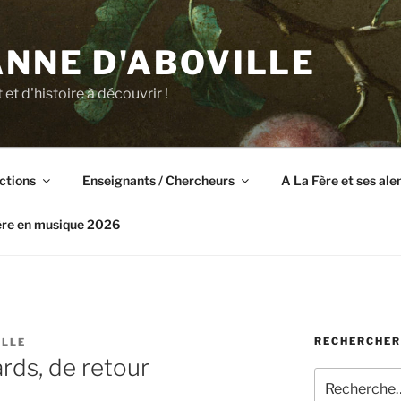
NNE D'ABOVILLE
t et d'histoire à découvrir !
ctions
Enseignants / Chercheurs
A La Fère et ses al
ère en musique 2026
RECHERCHER
ILLE
rds, de retour
Recherche
pour