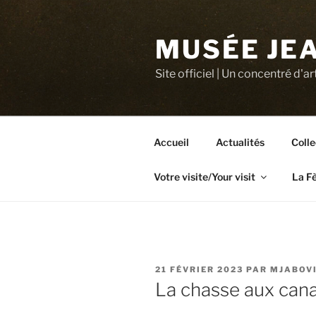
Aller
au
MUSÉE JEA
contenu
principal
Site officiel | Un concentré d'ar
Accueil
Actualités
Colle
Votre visite/Your visit
La F
PUBLIÉ
21 FÉVRIER 2023
PAR
MJABOV
LE
La chasse aux cana