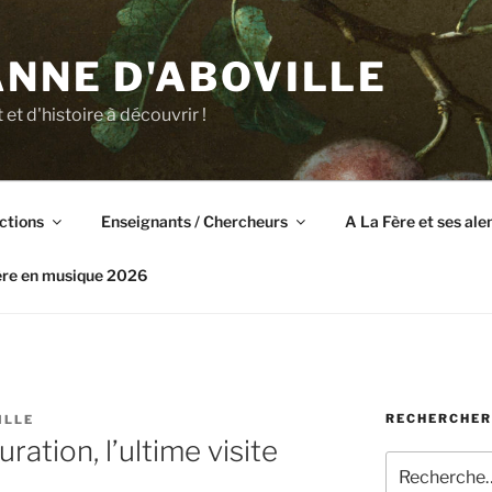
NNE D'ABOVILLE
t et d'histoire à découvrir !
ctions
Enseignants / Chercheurs
A La Fère et ses al
ère en musique 2026
RECHERCHER
ILLE
uration, l’ultime visite
Recherche
pour