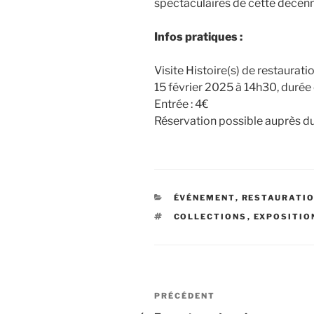
spectaculaires de cette décenn
Infos pratiques :
Visite Histoire(s) de restauration
15 février 2025 à 14h30, durée
Entrée : 4€
Réservation possible auprès d
CATÉGORIES
ÉVÉNEMENT
,
RESTAURATI
ÉTIQUETTES
COLLECTIONS
,
EXPOSITIO
Navigation
Article
PRÉCÉDENT