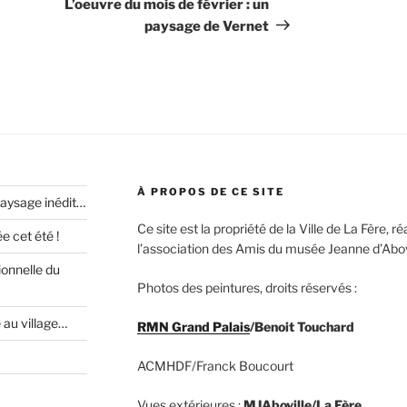
suivant
L’oeuvre du mois de février : un
paysage de Vernet
À PROPOS DE CE SITE
paysage inédit…
Ce site est la propriété de la Ville de La Fère, 
 cet été !
l’association des Amis du musée Jeanne d’Abovi
ionnelle du
Photos des peintures, droits réservés :
e au village…
RMN Grand Palais
/Benoit Touchard
ACMHDF/Franck Boucourt
Vues extérieures :
MJAboville/La Fère