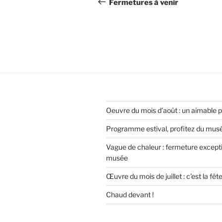
de
précédent
Fermetures à venir
l’article
Oeuvre du mois d’août : un aimable 
Programme estival, profitez du musée
Vague de chaleur : fermeture except
musée
Œuvre du mois de juillet : c’est la fêt
Chaud devant !