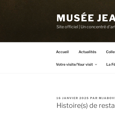
Aller
au
MUSÉE JEA
contenu
principal
Site officiel | Un concentré d'ar
Accueil
Actualités
Colle
Votre visite/Your visit
La F
PUBLIÉ
16 JANVIER 2025
PAR
MJABOV
LE
Histoire(s) de resta