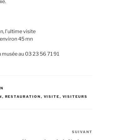
ie.
, l’ultime visite
 environ 45 mn
u musée au 03 23 56 71 91
ON
N
,
RESTAURATION
,
VISITE
,
VISITEURS
SUIVANT
Article