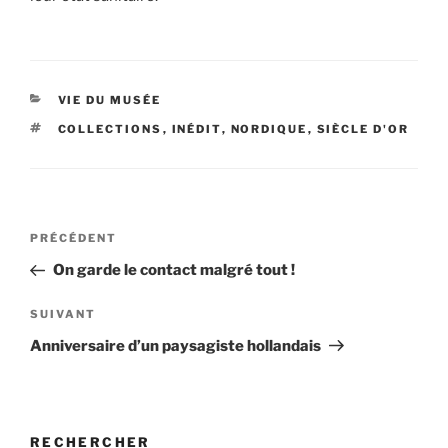
CATÉGORIES
VIE DU MUSÉE
ÉTIQUETTES
COLLECTIONS
,
INÉDIT
,
NORDIQUE
,
SIÈCLE D'OR
Navigation
Article
PRÉCÉDENT
de
précédent
On garde le contact malgré tout !
l’article
Article
SUIVANT
suivant
Anniversaire d’un paysagiste hollandais
RECHERCHER