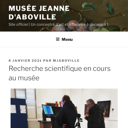
Aller
MUSÉE JEANNE
au
D'ABOVILLE
contenu
principal
Site officiel | Un concentré d'art et d'histoire à découvrir !
Menu
PUBLIÉ
8 JANVIER 2021
PAR
MJABOVILLE
LE
Recherche scientifique en cours
au musée