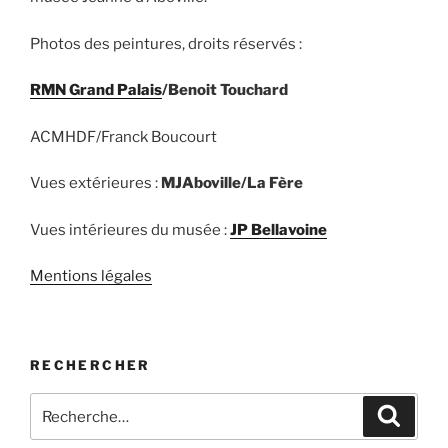
Photos des peintures, droits réservés :
RMN Grand Palais
/Benoit Touchard
ACMHDF/Franck Boucourt
Vues extérieures :
MJAboville/La Fère
Vues intérieures du musée :
JP Bellavoine
Mentions légales
RECHERCHER
Recherche
Recher
pour