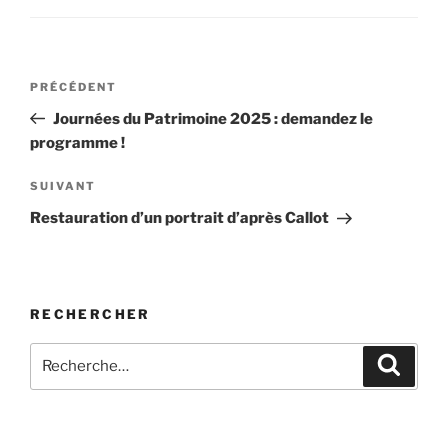
Navigation
Article
PRÉCÉDENT
de
précédent
Journées du Patrimoine 2025 : demandez le
l’article
programme !
Article
SUIVANT
suivant
Restauration d’un portrait d’après Callot
RECHERCHER
Recherche
Recher
pour
: