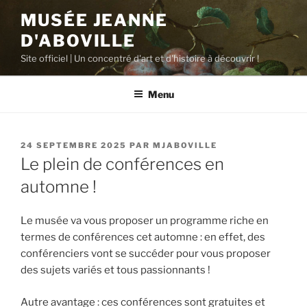
Aller
MUSÉE JEANNE
au
D'ABOVILLE
contenu
principal
Site officiel | Un concentré d'art et d'histoire à découvrir !
Menu
PUBLIÉ
24 SEPTEMBRE 2025
PAR
MJABOVILLE
LE
Le plein de conférences en
automne !
Le musée va vous proposer un programme riche en
termes de conférences cet automne : en effet, des
conférenciers vont se succéder pour vous proposer
des sujets variés et tous passionnants !
Autre avantage : ces conférences sont gratuites et