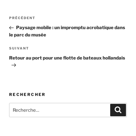
Navigation
Article
PRÉCÉDENT
de
précédent
Paysage mobile : un impromptu acrobatique dans
l’article
le parc du musée
Article
SUIVANT
suivant
Retour au port pour une flotte de bateaux hollandais
RECHERCHER
Recherche
Recher
pour
: