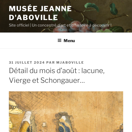
Aller
MUSÉE JEANNE
au
D'ABOVILLE
contenu
principal
Site officiel | Un concentré d'art et d'histoire à découvrir !
Menu
PUBLIÉ
31 JUILLET 2024
PAR
MJABOVILLE
LE
Détail du mois d’août : lacune,
Vierge et Schongauer…