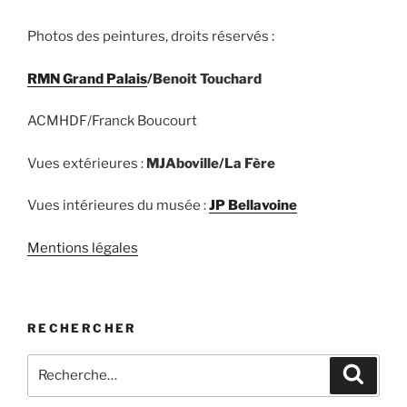
Photos des peintures, droits réservés :
RMN Grand Palais
/Benoit Touchard
ACMHDF/Franck Boucourt
Vues extérieures :
MJAboville/La Fère
Vues intérieures du musée :
JP Bellavoine
Mentions légales
RECHERCHER
Recherche
Recher
pour