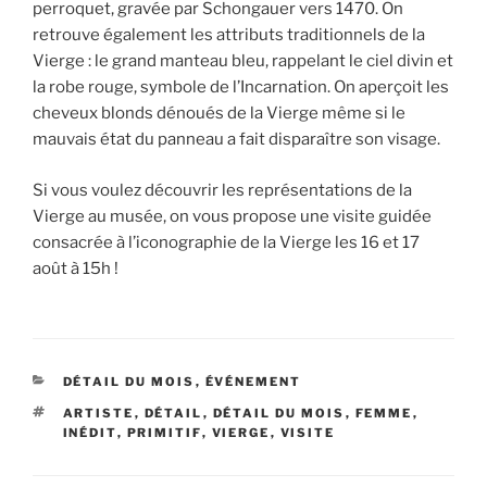
perroquet, gravée par Schongauer vers 1470. On
retrouve également les attributs traditionnels de la
Vierge : le grand manteau bleu, rappelant le ciel divin et
la robe rouge, symbole de l’Incarnation. On aperçoit les
cheveux blonds dénoués de la Vierge même si le
mauvais état du panneau a fait disparaître son visage.
Si vous voulez découvrir les représentations de la
Vierge au musée, on vous propose une visite guidée
consacrée à l’iconographie de la Vierge les 16 et 17
août à 15h !
CATÉGORIES
DÉTAIL DU MOIS
,
ÉVÉNEMENT
ÉTIQUETTES
ARTISTE
,
DÉTAIL
,
DÉTAIL DU MOIS
,
FEMME
,
INÉDIT
,
PRIMITIF
,
VIERGE
,
VISITE