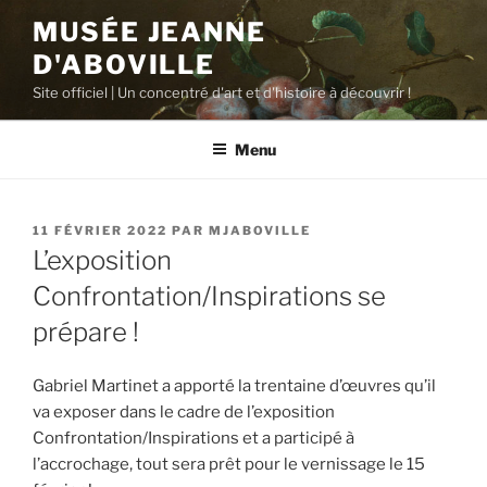
Aller
MUSÉE JEANNE
au
D'ABOVILLE
contenu
principal
Site officiel | Un concentré d'art et d'histoire à découvrir !
Menu
PUBLIÉ
11 FÉVRIER 2022
PAR
MJABOVILLE
LE
L’exposition
Confrontation/Inspirations se
prépare !
Gabriel Martinet a apporté la trentaine d’œuvres qu’il
va exposer dans le cadre de l’exposition
Confrontation/Inspirations et a participé à
l’accrochage, tout sera prêt pour le vernissage le 15