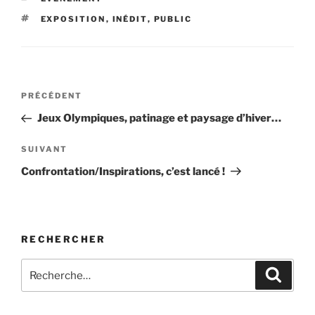
ÉTIQUETTES
EXPOSITION
,
INÉDIT
,
PUBLIC
Navigation
Article
PRÉCÉDENT
de
précédent
Jeux Olympiques, patinage et paysage d’hiver…
l’article
Article
SUIVANT
suivant
Confrontation/Inspirations, c’est lancé !
RECHERCHER
Recherche
Recher
pour
: