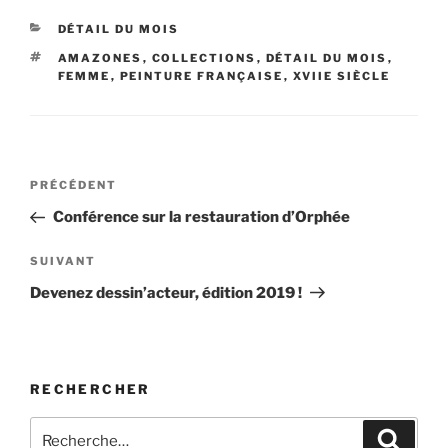
CATÉGORIES
DÉTAIL DU MOIS
ÉTIQUETTES
AMAZONES
,
COLLECTIONS
,
DÉTAIL DU MOIS
,
FEMME
,
PEINTURE FRANÇAISE
,
XVIIE SIÈCLE
Navigation
Article
PRÉCÉDENT
de
précédent
Conférence sur la restauration d’Orphée
l’article
Article
SUIVANT
suivant
Devenez dessin’acteur, édition 2019 !
RECHERCHER
Recherche
Recher