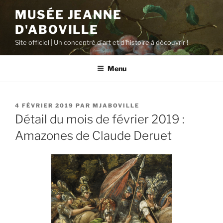
Aller
MUSÉE JEANNE
au
D'ABOVILLE
contenu
principal
Site officiel | Un concentré d'art et d'histoire à découvrir !
Menu
PUBLIÉ
4 FÉVRIER 2019
PAR
MJABOVILLE
LE
Détail du mois de février 2019 :
Amazones de Claude Deruet