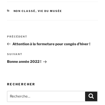
CATÉGORIES
NON CLASSÉ
,
VIE DU MUSÉE
Navigation
Article
PRÉCÉDENT
de
précédent
Attention à la fermeture pour congés d’hiver !
l’article
Article
SUIVANT
suivant
Bonne année 2022 !
RECHERCHER
Recherche
Recher
pour
: