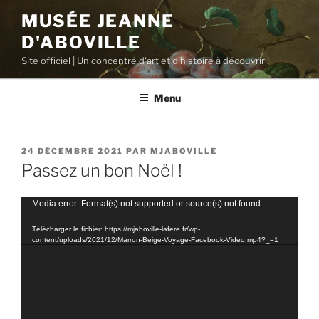
Aller
MUSÉE JEANNE
au
D'ABOVILLE
contenu
principal
Site officiel | Un concentré d'art et d'histoire à découvrir !
Menu
PUBLIÉ
24 DÉCEMBRE 2021
PAR
MJABOVILLE
LE
Passez un bon Noël !
Lecteur
Media error: Format(s) not supported or source(s) not found
vidéo
Télécharger le fichier: https://mjaboville-lafere.fr/wp-
content/uploads/2021/12/Marron-Beige-Voyage-Facebook-Video.mp4?_=1