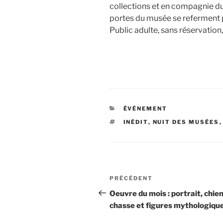
collections et en compagnie du
portes du musée se referment p
Public adulte, sans réservation
CATÉGORIES
ÉVÉNEMENT
ÉTIQUETTES
INÉDIT
,
NUIT DES MUSÉES
Navigation
Article
PRÉCÉDENT
de
précédent
Oeuvre du mois : portrait, chie
chasse et figures mythologiq
l’article