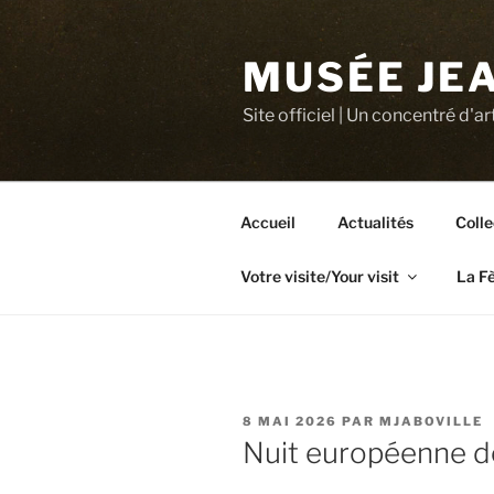
Aller
au
MUSÉE JEA
contenu
principal
Site officiel | Un concentré d'ar
Accueil
Actualités
Colle
Votre visite/Your visit
La F
PUBLIÉ
8 MAI 2026
PAR
MJABOVILLE
LE
Nuit européenne 