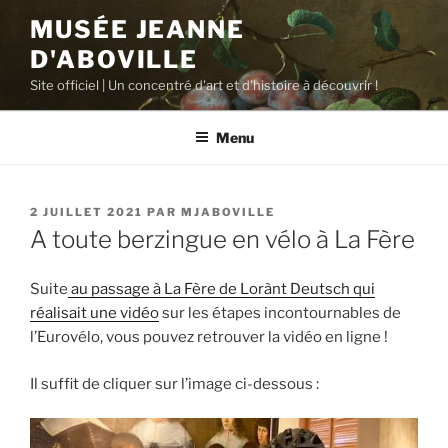
Aller
MUSÉE JEANNE
au
D'ABOVILLE
contenu
principal
Site officiel | Un concentré d'art et d'histoire à découvrir !
Menu
PUBLIÉ
2 JUILLET 2021
PAR
MJABOVILLE
LE
A toute berzingue en vélo à La Fère
Suite
au passage à La Fère de Lorànt Deutsch qui
réalisait une vidéo
sur les étapes incontournables de
l’Eurovélo, vous pouvez retrouver la vidéo en ligne !
Il suffit de cliquer sur l’image ci-dessous :