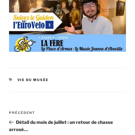
CATÉGORIES
VIE DU MUSÉE
Navigation
Article
PRÉCÉDENT
de
précédent
Détail du mois de juillet : un retour de chasse
l’article
arrosé…