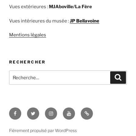
Vues extérieures :
MJAboville/La Fère
Vues intérieures du musée :
JP Bellavoine
Mentions légales
RECHERCHER
Recherche
Recher
pour
:
Facebook
Twitter
Instagram
Youtube
TikTok
Fièrement propulsé par WordPress