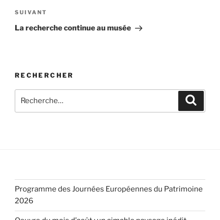
Article
SUIVANT
suivant
La recherche continue au musée
RECHERCHER
Recherche
Recher
pour
:
Programme des Journées Européennes du Patrimoine
2026