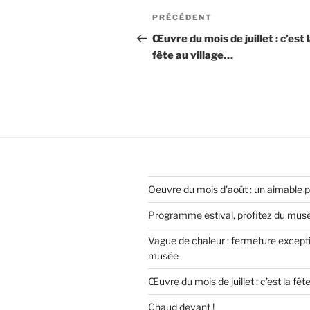
Navigation
Article
PRÉCÉDENT
de
précédent
Œuvre du mois de juillet : c’est 
fête au village…
l’article
Oeuvre du mois d’août : un aimable 
Programme estival, profitez du musée
Vague de chaleur : fermeture except
musée
Œuvre du mois de juillet : c’est la fêt
Chaud devant !