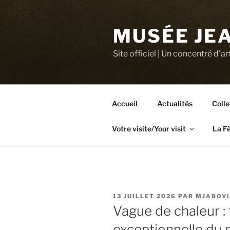
Aller
au
MUSÉE JEA
contenu
principal
Site officiel | Un concentré d'ar
Accueil
Actualités
Colle
Votre visite/Your visit
La F
PUBLIÉ
13 JUILLET 2026
PAR
MJABOVI
LE
Vague de chaleur :
exceptionnelle du