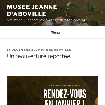
Aller
MUSÉE JEANNE
au
D'ABOVILLE
contenu
principal
Site officiel | Un concentré d'art et d'histoire à découvrir !
Menu
PUBLIÉ
11 DÉCEMBRE 2020
PAR
MJABOVILLE
LE
Un réouverture reportée