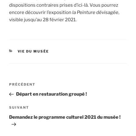
dispositions contraires prises d’ici-là. Vous pourrez
encore découvrir l’exposition
la Peinture dévisagée
,
visible jusqu’au 28 février 2021.
CATÉGORIES
VIE DU MUSÉE
Navigation
Article
PRÉCÉDENT
de
précédent
Départ en restauration groupé !
l’article
Article
SUIVANT
suivant
Demandez le programme culturel 2021 du musée !