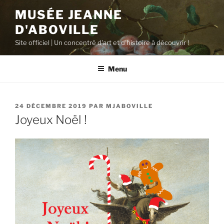
Aller
MUSÉE JEANNE
au
D'ABOVILLE
contenu
principal
Site officiel | Un concentré d'art et d'histoire à découvrir !
Menu
PUBLIÉ
24 DÉCEMBRE 2019
PAR
MJABOVILLE
LE
Joyeux Noël !