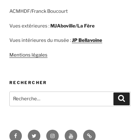
ACMHDF/Franck Boucourt
Vues extérieures :
MJAboville/La Fère
Vues intérieures du musée :
JP Bellavoine
Mentions légales
RECHERCHER
Recherche
Recher
pour
:
Facebook
Twitter
Instagram
Youtube
TikTok