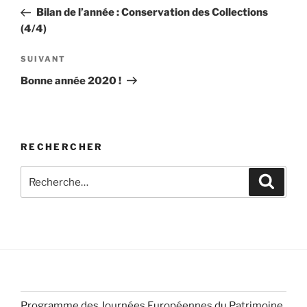
de
précédent
Bilan de l’année : Conservation des Collections
l’article
(4/4)
Article
SUIVANT
suivant
Bonne année 2020 !
RECHERCHER
Recherche
Recher
pour
:
Programme des Journées Européennes du Patrimoine