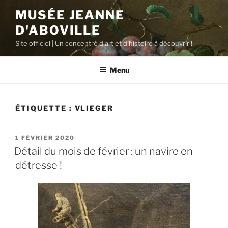
Aller
MUSÉE JEANNE
au
D'ABOVILLE
contenu
principal
Site officiel | Un concentré d'art et d'histoire à découvrir !
Menu
ÉTIQUETTE :
VLIEGER
PUBLIÉ
1 FÉVRIER 2020
LE
Détail du mois de février : un navire en
détresse !