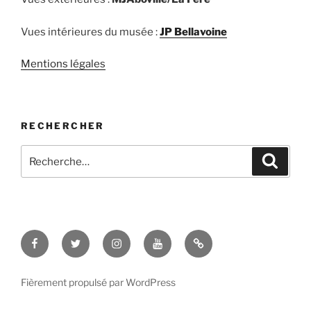
Vues intérieures du musée :
JP Bellavoine
Mentions légales
RECHERCHER
Recherche
Recher
pour
:
Facebook
Twitter
Instagram
Youtube
TikTok
Fièrement propulsé par WordPress