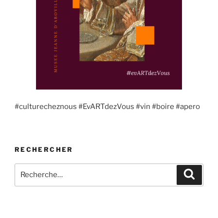
#culturecheznous #EvARTdezVous #vin #boire #apero
RECHERCHER
Recherche
Recher
pour
: