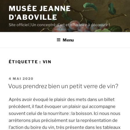
Aller
MUSÉE JEANNE
au
D'ABOVILLE
contenu
principal
Site officiel | Un concentré d'art et d'histoire à découvrir !
Menu
ÉTIQUETTE :
VIN
PUBLIÉ
4 MAI 2020
LE
Vous prendrez bien un petit verre de vin?
Après avoir évoqué le plaisir des mets dans un billet
précédent, il faut évoquer un plaisir qui accompagne
souvent celui de la nourriture : la boisson. Ici nous nous
arrêterons plus précisément sur la représentation de
l’action du boire du vin, très présente dans les tableaux