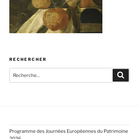
RECHERCHER
Recherche
Recher
pour
:
Programme des Journées Européennes du Patrimoine
2026