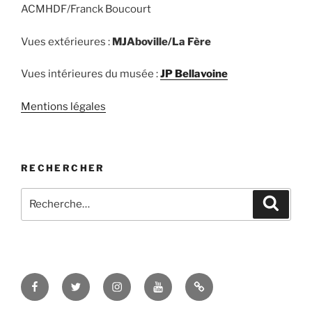
ACMHDF/Franck Boucourt
Vues extérieures :
MJAboville/La Fère
Vues intérieures du musée :
JP Bellavoine
Mentions légales
RECHERCHER
Recherche
Recher
pour
:
Facebook
Twitter
Instagram
Youtube
TikTok