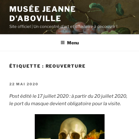
Aller
MUSÉE JEANNE
au
D'ABOVILLE
contenu
principal
Site officiel | Un concentré d'art et d'histoire à découvrir !
Menu
ÉTIQUETTE :
REOUVERTURE
PUBLIÉ
22 MAI 2020
LE
Post édité le 17 juillet 2020 : à partir du 20 juillet 2020,
le port du masque devient obligatoire pour la visite.