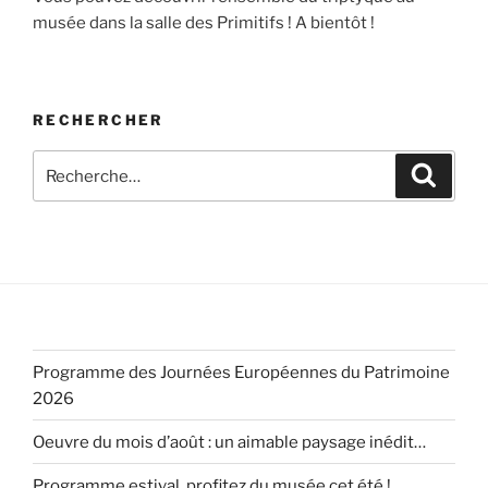
musée dans la salle des Primitifs ! A bientôt !
RECHERCHER
Recherche
Recher
pour
:
Programme des Journées Européennes du Patrimoine
2026
Oeuvre du mois d’août : un aimable paysage inédit…
Programme estival, profitez du musée cet été !