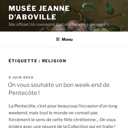
Aller
MUSÉE JEANNE
au
D'ABOVILLE
contenu
principal
Site officiel | Un concentré d'art et d'histoire à découvrir !
Menu
ÉTIQUETTE :
RELIGION
PUBLIÉ
9 JUIN 2019
LE
On vous souhaite un bon week-end de
Pentecôte !
La Pentecôte, c’est pour beaucoup l’occasion d’un long
weekend, mais tout le monde ne connait pas
forcément le sens de cette fête chrétienne… On vous
éclaire avec une oeuvre de la Collection qui en traite !