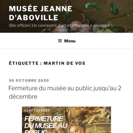
Aller
MUSÉE JEANNE
au
D'ABOVILLE
contenu
principal
Site officiel | Un concentré d'art et d'histoire à découvrir !
Menu
ÉTIQUETTE :
MARTIN DE VOS
PUBLIÉ
30 OCTOBRE 2020
LE
Fermeture du musée au public jusqu’au 2
décembre