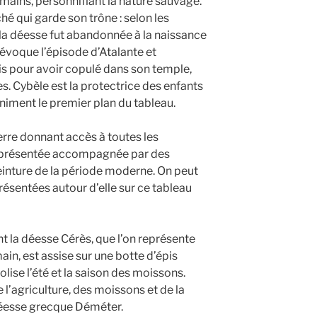
mains, personnifiant la nature sauvage.
ché qui garde son trône : selon les
e la déesse fut abandonnée à la naissance
n évoque l’épisode d’Atalante et
s pour avoir copulé dans son temple,
s. Cybèle est la protectrice des enfants
niment le premier plan du tableau.
erre donnant accès à toutes les
 représentée accompagnée par des
peinture de la période moderne. On peut
résentées autour d’elle sur ce tableau
 la déesse Cérès, que l’on représente
ain, est assise sur une botte d’épis
lise l’été et la saison des moissons.
e l’agriculture, des moissons et de la
a déesse grecque Déméter.