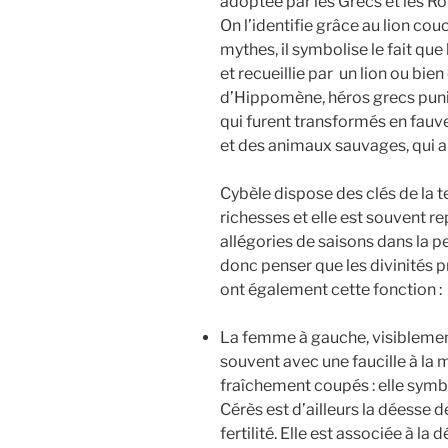
adoptée par les Grecs et les Ro
On l’identifie grâce au lion cou
mythes, il symbolise le fait qu
et recueillie par un lion ou bie
d’Hippomène, héros grecs puni
qui furent transformés en fauve
et des animaux sauvages, qui a
Cybèle dispose des clés de la t
richesses et elle est souvent
allégories de saisons dans la 
donc penser que les divinités p
ont également cette fonction :
La femme à gauche, visiblement
souvent avec une faucille à la m
fraîchement coupés : elle symbo
Cérès est d’ailleurs la déesse d
fertilité. Elle est associée à l