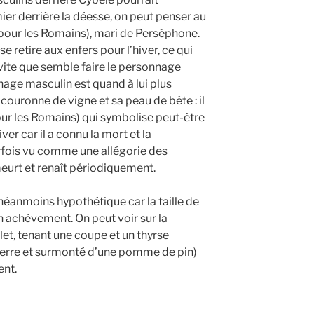
mier derrière la déesse, on peut penser au
pour les Romains), mari de Perséphone.
e retire aux enfers pour l’hiver, ce qui
nvite que semble faire le personnage
age masculin est quand à lui plus
couronne de vigne et sa peau de bête : il
ur les Romains) qui symbolise peut-être
ver car il a connu la mort et la
rfois vu comme une allégorie des
meurt et renaît périodiquement.
 néanmoins hypothétique car la taille de
on achèvement. On peut voir sur la
t, tenant une coupe et un thyrse
lierre et surmonté d’une pomme de pin)
ent.