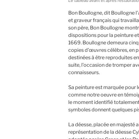
Le tableau avant et après restaurati
Bon Boullogne, dit Boullogne l’a
et graveur français qui travaill
son père, Bon Boullogne montr
dispositions pour la peinture 
1669. Boullogne demeura cinq a
copies d’œuvres célèbres, en p
destinées à être reproduites en 
suite, l’occasion de tromper ave
connaisseurs.
Sa peinture est marquée pour l
comme notre oeuvre en témoig
le moment identifié totalement
symboles donnent quelques pis
La déesse, placée en majesté a
représentation de la déesse Cyb