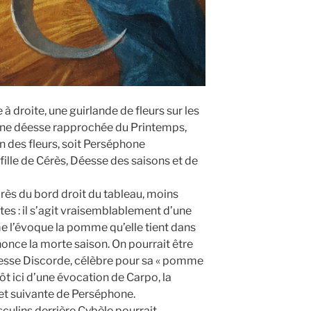
 droite, une guirlande de fleurs sur les
d’une déesse rapprochée du Printemps,
on des fleurs, soit Perséphone
fille de Cérès, Déesse des saisons et de
rès du bord droit du tableau, moins
es : il s’agit vraisemblablement d’une
 l’évoque la pomme qu’elle tient dans
nnonce la morte saison. On pourrait être
éesse Discorde, célèbre pour sa « pomme
tôt ici d’une évocation de Carpo, la
e et suivante de Perséphone.
culins derrière Cybèle pourrait