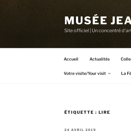
Aller
au
MUSÉE JEA
contenu
principal
Site officiel | Un concentré d'ar
Accueil
Actualités
Colle
Votre visite/Your visit
La F
ÉTIQUETTE :
LIRE
PUBLIÉ
24 AVRIL 2019