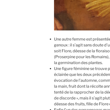
Une autre femme est présentée à
genoux : il s’agit sans doute 
soit Flore, déesse de la florais
(Proserpine pour les Romains), 
la germination des plantes.
Une figure féminine se trouve p
éclairée que les deux précédent
évocation de l’automne, comme
la main, fruit dont la récolte a
tenté de la rapprocher de la d
de discorde », mais il s’agit plu
déesse des fruits, fille de Flor
Enfin l’un des personnages mas