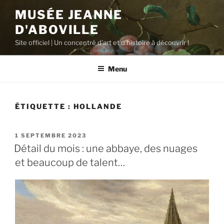
Aller
MUSÉE JEANNE
au
D'ABOVILLE
contenu
principal
Site officiel | Un concentré d'art et d'histoire à découvrir !
Menu
ÉTIQUETTE :
HOLLANDE
PUBLIÉ
1 SEPTEMBRE 2023
LE
Détail du mois : une abbaye, des nuages
et beaucoup de talent…