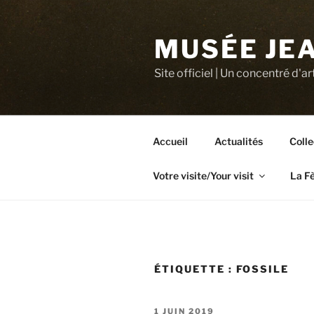
Aller
au
MUSÉE JEA
contenu
principal
Site officiel | Un concentré d'ar
Accueil
Actualités
Colle
Votre visite/Your visit
La F
ÉTIQUETTE :
FOSSILE
PUBLIÉ
1 JUIN 2019