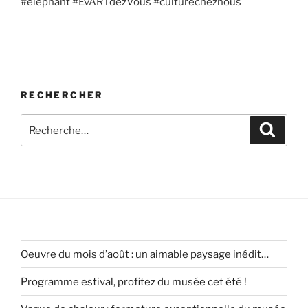
#éléphant #EvARTdezVous #culturecheznous
RECHERCHER
Recherche
Recher
pour
:
Oeuvre du mois d’août : un aimable paysage inédit…
Programme estival, profitez du musée cet été !