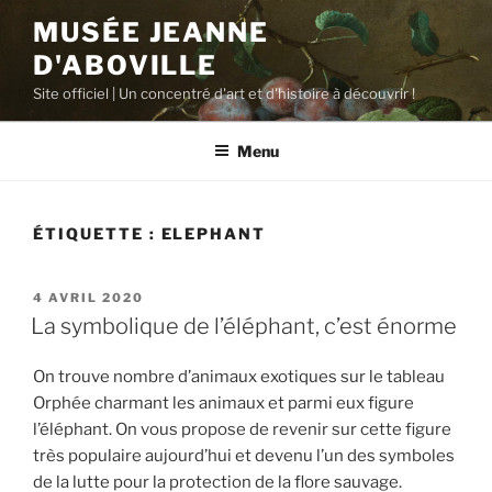
Aller
MUSÉE JEANNE
au
D'ABOVILLE
contenu
principal
Site officiel | Un concentré d'art et d'histoire à découvrir !
Menu
ÉTIQUETTE :
ELEPHANT
PUBLIÉ
4 AVRIL 2020
LE
La symbolique de l’éléphant, c’est énorme
On trouve nombre d’animaux exotiques sur le tableau
Orphée charmant les animaux et parmi eux figure
l’éléphant. On vous propose de revenir sur cette figure
très populaire aujourd’hui et devenu l’un des symboles
de la lutte pour la protection de la flore sauvage.