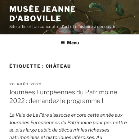
Aller
MUSÉE JEANNE
au
D'ABOVILLE
contenu
principal
Site officiel | Un concentré d'art et d'histoire à découvrir !
Menu
ÉTIQUETTE :
CHÂTEAU
PUBLIÉ
20 AOÛT 2022
LE
Journées Européennes du Patrimoine
2022 : demandez le programme !
La Ville de La Fère s’associe encore cette année aux
Journées Européennes du Patrimoine pour permettre
au plus large public de découvrir les richesses
patrimoniales et historiques laféroises. Au