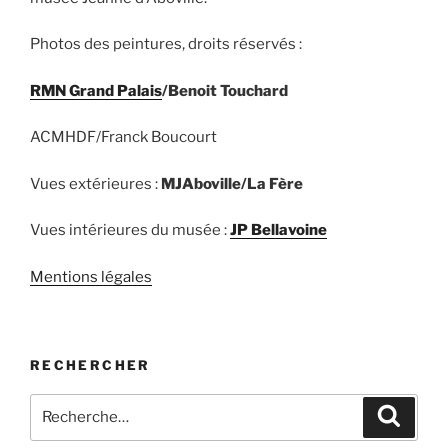
Photos des peintures, droits réservés :
RMN Grand Palais
/Benoit Touchard
ACMHDF/Franck Boucourt
Vues extérieures :
MJAboville/La Fère
Vues intérieures du musée :
JP Bellavoine
Mentions légales
RECHERCHER
Recherche
Recher
pour