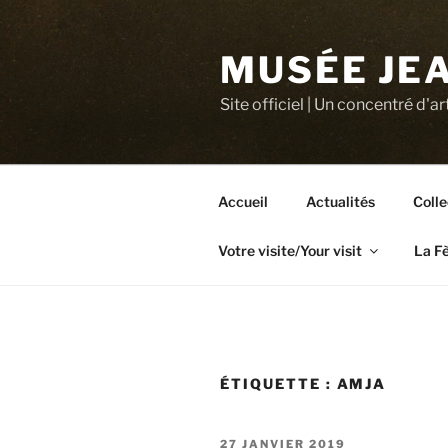
Aller
au
MUSÉE JEA
contenu
principal
Site officiel | Un concentré d'ar
Accueil
Actualités
Colle
Votre visite/Your visit
La F
ÉTIQUETTE :
AMJA
PUBLIÉ
27 JANVIER 2019